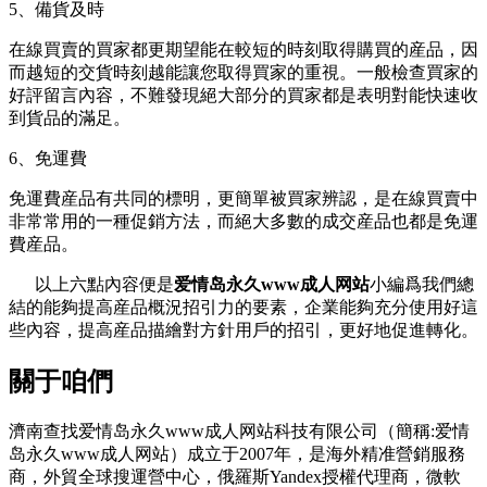
5、備貨及時
在線買賣的買家都更期望能在較短的時刻取得購買的産品，因
而越短的交貨時刻越能讓您取得買家的重視。一般檢查買家的
好評留言內容，不難發現絕大部分的買家都是表明對能快速收
到貨品的滿足。
6、免運費
免運費産品有共同的標明，更簡單被買家辨認，是在線買賣中
非常常用的一種促銷方法，而絕大多數的成交産品也都是免運
費産品。
以上六點內容便是
爱情岛永久www成人网站
小編爲我們總
結的能夠提高産品概況招引力的要素，企業能夠充分使用好這
些內容，提高産品描繪對方針用戶的招引，更好地促進轉化。
關于咱們
濟南查找爱情岛永久www成人网站科技有限公司（簡稱:爱情
岛永久www成人网站）成立于2007年，是海外精准營銷服務
商，外貿全球搜運營中心，俄羅斯Yandex授權代理商，微軟