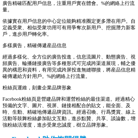
廣告精確匹配用戶信息，注重用戶實在體會。%的網絡上行流
量。
依據實在用戶信息的中心定位能夠精准圈定更多潛在用戶。自
定義受衆、相似受衆功用可有用爭奪次新用戶、挖掘潛力新客
戶，進步用戶轉化率。
多樣廣告，精確傳遞産品信息
經過多樣化、全方位的廣告投進，信息流圖片、動態廣告、視
頻廣告、輪播鏈接廣告等多種形式可完成跨渠道展現，輔之優
異的構思和資料，有用完成跨屏投進無縫聯接，將産品信息精
確傳遞給方針用戶。%的網絡上行流量。
粉絲頁運維，刻畫企業品牌形象
Facebook粉絲頁是營建品牌和運營粉絲的最佳渠道。經過精心
預備的文字、圖片、視屏、鏈接相配合的貼文，能全面、及
時、生動、精確地傳遞品牌資訊。經過召喚、行爲獎賞、線上
活動等鼓舞粉絲參加貼文互動，進步點贊、共享、談論數，增
強粉絲活潑度，進步受衆忠誠度，樹立品牌形象。